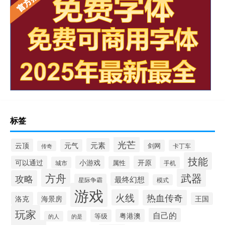
标签
光芒
元素
云顶
元气
剑网
卡丁车
传奇
技能
可以通过
小游戏
开原
属性
城市
手机
方舟
武器
攻略
最终幻想
星际争霸
模式
游戏
火线
热血传奇
洛克
海景房
王国
玩家
自己的
粤港澳
等级
的是
的人