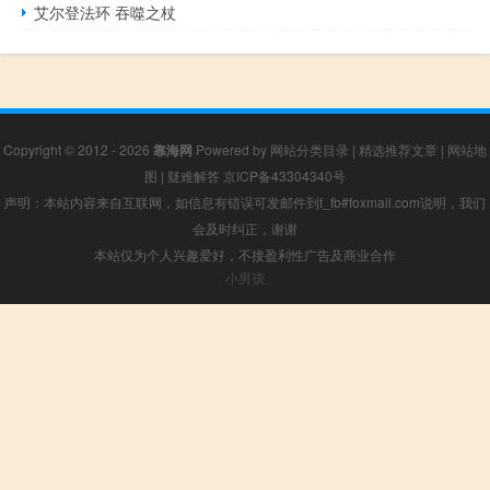
艾尔登法环 吞噬之杖
Copyright © 2012 - 2026
靠海网
Powered by
网站分类目录
|
精选推荐文章
|
网站地
图
|
疑难解答
京ICP备43304340号
声明：本站内容来自互联网，如信息有错误可发邮件到f_fb#foxmail.com说明，我们
会及时纠正，谢谢
本站仅为个人兴趣爱好，不接盈利性广告及商业合作
小男孩