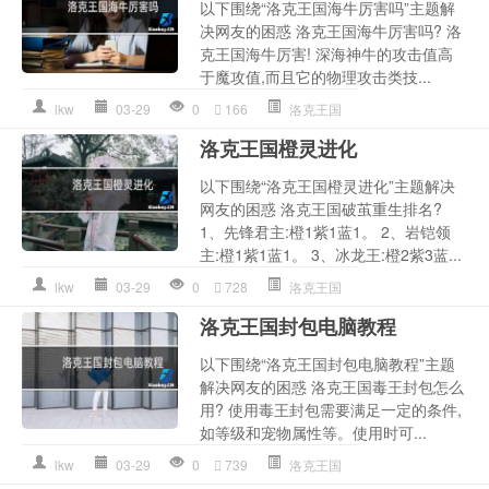
以下围绕“洛克王国海牛厉害吗”主题解
决网友的困惑 洛克王国海牛厉害吗? 洛
克王国海牛厉害! 深海神牛的攻击值高
于魔攻值,而且它的物理攻击类技...
lkw
03-29
0
166
洛克王国
洛克王国橙灵进化
以下围绕“洛克王国橙灵进化”主题解决
网友的困惑 洛克王国破茧重生排名?
1、先锋君主:橙1紫1蓝1。 2、岩铠领
主:橙1紫1蓝1。 3、冰龙王:橙2紫3蓝...
lkw
03-29
0
728
洛克王国
洛克王国封包电脑教程
以下围绕“洛克王国封包电脑教程”主题
解决网友的困惑 洛克王国毒王封包怎么
用? 使用毒王封包需要满足一定的条件,
如等级和宠物属性等。使用时可...
lkw
03-29
0
739
洛克王国