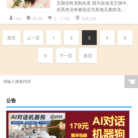
王国没有克制光系 因为在洛克王国中,
光系并没有被设定为其他元素的克...
lkw
03-29
0
753
洛克王国
首页
上一页
1
2
3
4
5
6
下一页
尾页
☚
公告