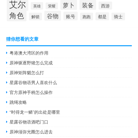
艾尔
萝卜
装备
西游
英雄
荣耀
角色
谷物
账号
都是
解锁
跑跑
骑士
猜你想看的文章
粤港澳大湾区的作用
原神驱逐野猪怎么完成
原神矩阵魈怎么打
星露谷物语男人喜欢什么
官方原神手柄怎么操作
跳绳攻略
“时得龙一鳞”的出处是哪里
星露谷物语酒吧门口
原神须弥光圈怎么进去