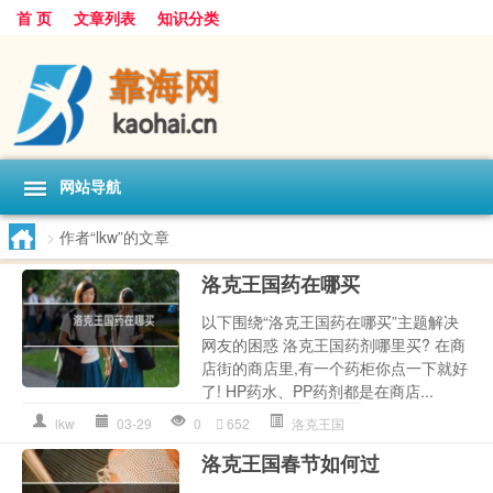
首 页
文章列表
知识分类
网站导航
>
作者“lkw”的文章
洛克王国药在哪买
以下围绕“洛克王国药在哪买”主题解决
网友的困惑 洛克王国药剂哪里买? 在商
店街的商店里,有一个药柜你点一下就好
了! HP药水、PP药剂都是在商店...
lkw
03-29
0
652
洛克王国
洛克王国春节如何过