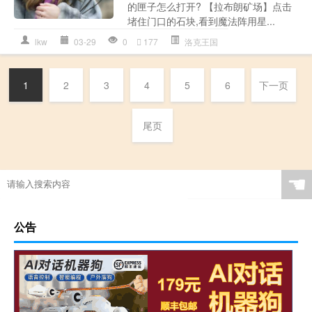
的匣子怎么打开? 【拉布朗矿场】点击
堵住门口的石块,看到魔法阵用星...
lkw
03-29
0
177
洛克王国
1
2
3
4
5
6
下一页
尾页
☚
公告