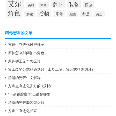
艾尔
萝卜
装备
西游
英雄
荣耀
角色
谷物
账号
都是
解锁
跑跑
骑士
猜你想看的文章
方舟生存进化风神梯子
原神怎么时间抽出角色
原神狮王副本怎么打
算工龄的公式精确到月（工龄工资计算公式精确到月）
消逝的光芒中文解释
方舟生存进化驯好的龙列表
“不是番腔底”的出处是哪里
消逝的光芒套装怎么解
方舟生存进化长官