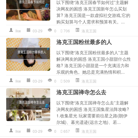
以下围绕“洛克王国春节如何过”主题解
决网友的困惑 洛克王国新年怎么买划
算? 洛克王国是一款虚拟社交游戏,它的
购买划算与个人需求和预算有关。...
lkw
03-29
0
706
洛克王国
洛克王国粉丝最多的人
以下围绕“洛克王国粉丝最多的人”主题
解决网友的困惑 洛克王国小甜甜什么性
格? 洛克王国小甜甜是一个充满活力和
乐观的角色。她总是充满热情和积...
lkw
03-29
0
509
洛克王国
洛克王国禅寺怎么去
以下围绕“洛克王国禅寺怎么去”主题解
决网友的困惑 洛克王国集星法阵攻略?
1.收集星光 玩家需要前往星之路(朗伊
尔城)、暮光遗迹(远古之地)、若...
lkw
03-29
0
657
洛克王国