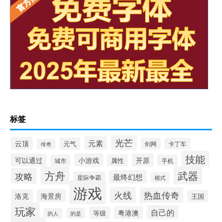
标签
光芒
元素
云顶
元气
剑网
卡丁车
传奇
技能
可以通过
小游戏
开原
属性
城市
手机
方舟
武器
攻略
最终幻想
星际争霸
模式
游戏
火线
热血传奇
洛克
海景房
王国
玩家
自己的
粤港澳
等级
的是
的人