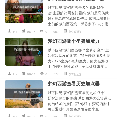
以下围绕“梦幻西游最多的武器是什
么”主题解决网友的困惑 梦幻最高伤武
器? 最高伤的武器是传音 这把武器要比
之前的梦幻西游第一武器多了6点伤害...
lhx
06-15
0
989
梦幻西游
梦幻西游哪个坐骑加魔力
以下围绕“梦幻西游哪个坐骑加魔力”主
题解决网友的困惑 175坐骑能加多少魔
力? 175坐骑不能加魔力。因为在游戏
中,坐骑的属性加成主要是针对速度...
lhx
06-14
0
777
梦幻西游
梦幻西游查看历史加点器
以下围绕“梦幻西游查看历史加点器”主
题解决网友的困惑 梦幻西游怎么知道以
前自己加的属性点? 你好,在梦幻西游中,
可以通过打开角色属性界面来查...
lhx
06-14
0
890
梦幻西游