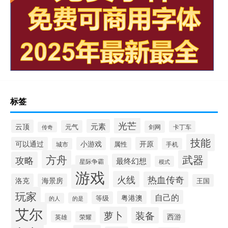
标签
光芒
元素
云顶
元气
剑网
卡丁车
传奇
技能
可以通过
小游戏
开原
属性
城市
手机
方舟
武器
攻略
最终幻想
星际争霸
模式
游戏
火线
热血传奇
洛克
海景房
王国
玩家
自己的
粤港澳
等级
的是
的人
艾尔
萝卜
装备
西游
英雄
荣耀