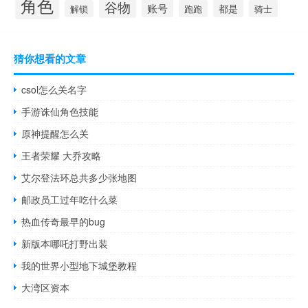
角色
谷物
账号
都是
解锁
跑跑
骑士
猜你想看的文章
csol怎么关名字
手游诛仙角色技能
原神提醒怎么关
王者荣耀 大乔攻略
艾尔登法环总共多少张地图
邮政员工过年吃什么菜
热血传奇最早的bug
新版本哪吒打野出装
我的世界小型地下城堡教程
大湾区资本