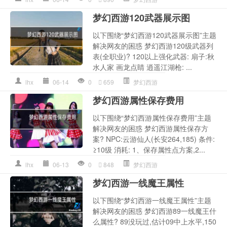
梦幻西游120武器展示图
以下围绕“梦幻西游120武器展示图”主题
解决网友的困惑 梦幻西游120级武器列
表(全职业)? 120以上强化武器: 扇子:秋
水人家 画龙点睛 逍遥江湖枪: ...
lhx
06-14
0
659
梦幻西游
梦幻西游属性保存费用
以下围绕“梦幻西游属性保存费用”主题
解决网友的困惑 梦幻西游属性保存方
案? NPC:云游仙人(长安264,185) 条件:
≥10级 消耗: 1、保存属性点方案,2...
lhx
06-13
0
848
梦幻西游
梦幻西游一线魔王属性
以下围绕“梦幻西游一线魔王属性”主题
解决网友的困惑 梦幻西游89一线魔王什
么属性? 89没玩过,估计09中上水平,150