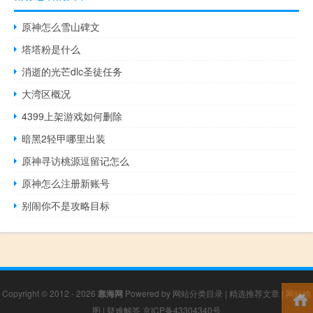
原神怎么雪山碑文
塔塔粉是什么
消逝的光芒dlc圣徒任务
大湾区概况
4399上架游戏如何删除
暗黑2轻甲哪里出装
原神寻访桃源逗留记怎么
原神怎么注册新账号
别闹你不是攻略目标
Copyright © 2012 - 2026
靠海网
Powered by
网站分类目录
|
精选推荐文章
|
网站地
图
|
疑难解答
京ICP备43304340号