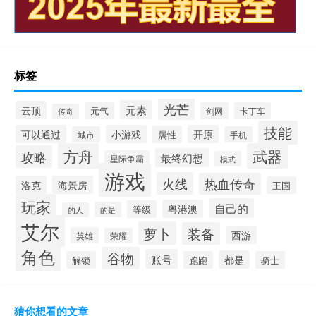
标签
光芒
元素
云顶
元气
剑网
卡丁车
传奇
技能
可以通过
小游戏
开原
属性
城市
手机
方舟
武器
攻略
最终幻想
星际争霸
模式
游戏
火线
热血传奇
洛克
海景房
王国
玩家
自己的
粤港澳
等级
的是
的人
艾尔
萝卜
装备
西游
英雄
荣耀
角色
谷物
账号
都是
解锁
跑跑
骑士
猜你想看的文章