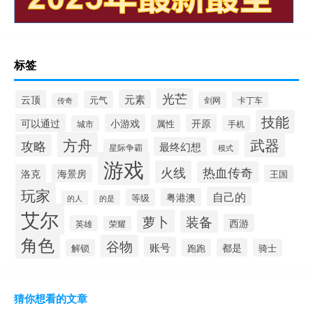
标签
光芒
元素
云顶
元气
剑网
卡丁车
传奇
技能
可以通过
小游戏
开原
属性
城市
手机
方舟
武器
攻略
最终幻想
星际争霸
模式
游戏
火线
热血传奇
洛克
海景房
王国
玩家
自己的
粤港澳
等级
的是
的人
艾尔
萝卜
装备
西游
英雄
荣耀
角色
谷物
账号
都是
解锁
跑跑
骑士
猜你想看的文章