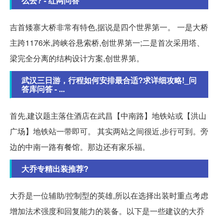
么去? - 红网问答
吉首矮寨大桥非常有特色,据说是四个世界第一。 一是大桥
主跨1176米,跨峡谷悬索桥,创世界第一;二是首次采用塔、
梁完全分离的结构设计方案,创世界第。
武汉三日游，行程如何安排最合适?求详细攻略!_问
答库问答 - ...
首先,建议题主落住酒店在武昌【中南路】地铁站或【洪山
广场】地铁站一带即可。 其实两站之间很近,步行可到。旁
边的中南一路有餐馆。那边还有家乐福。
大乔专精出装推荐?
大乔是一位辅助/控制型的英雄,所以在选择出装时重点考虑
增加法术强度和回复能力的装备。以下是一些建议的大乔