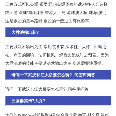
三种方式可以参观 跟团:只想参观体验的话,很多人会选择
跟团游,深圳福田口岸-香港人工岛-港珠澳大桥-珠海/澳门,
这是跟团的基本路线,跟团的一般过关有旅游车。
大乔法师出装?
主要以法术输出为主,常用装备有:法术鞋、大棒、回响之
杖、卢安的回响、法师披风、炽热支配或时之预言。因为
大乔法师的技能主要以法术输出为主,所以需要注重提。
请问一下武汉长江大桥要怎么玩?_问答库问答
请问一下武汉长江大桥要怎么玩?_问答库问答
三国群英传7大乔?
大乔的攻略: 先封武将到5级,学会腾龙后,撤官,封文官,最好