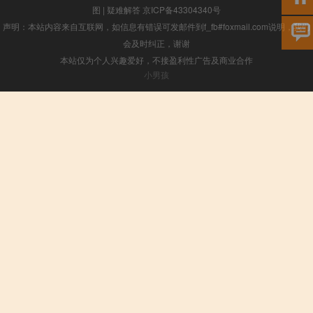
图
|
疑难解答
京ICP备43304340号
声明：本站内容来自互联网，如信息有错误可发邮件到f_fb#foxmail.com说明，我们
会及时纠正，谢谢
本站仅为个人兴趣爱好，不接盈利性广告及商业合作
小男孩