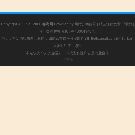
Copyright © 2012 - 2026
靠海网
Powered by
网站分类目录
|
精选推荐文章
|
网站地
图
|
疑难解答
京ICP备43304340号
声明：本站内容来自互联网，如信息有错误可发邮件到f_fb#foxmail.com说明，我们
会及时纠正，谢谢
本站仅为个人兴趣爱好，不接盈利性广告及商业合作
小男孩