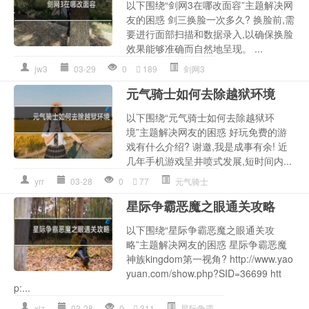
以下围绕“剑网3在哪改面容”主题解决网
友的困惑 剑三换脸一次多久? 换脸前,需
要进行面部扫描和数据录入,以确保换脸
效果能够准确而自然地呈现。 ...
jw3
03-29
0
189
剑网3
元气骑士如何去除越狱环境
以下围绕“元气骑士如何去除越狱环
境”主题解决网友的困惑 好玩免费的游
戏有什么介绍? 谢邀,我是成事有余! 近
几年手机游戏呈井喷式发展,短时间内...
yrr
03-28
0
77
元气骑士
星际争霸恶魔之眼通关攻略
以下围绕“星际争霸恶魔之眼通关攻
略”主题解决网友的困惑 星际争霸恶魔
神族kingdom第一视角? http://www.yao
yuan.com/show.php?SID=36699 htt
p:...
xjz
03-28
0
311
星际争霸