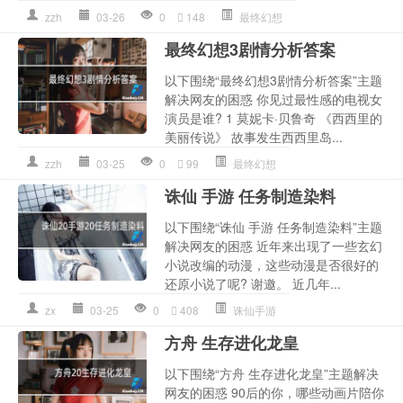
zzh
03-26
0
148
最终幻想
最终幻想3剧情分析答案
以下围绕“最终幻想3剧情分析答案”主题
解决网友的困惑 你见过最性感的电视女
演员是谁? 1 莫妮卡·贝鲁奇 《西西里的
美丽传说》 故事发生西西里岛...
zzh
03-25
0
99
最终幻想
诛仙 手游 任务制造染料
以下围绕“诛仙 手游 任务制造染料”主题
解决网友的困惑 近年来出现了一些玄幻
小说改编的动漫，这些动漫是否很好的
还原小说了呢? 谢邀。 近几年...
zx
03-25
0
408
诛仙手游
方舟 生存进化龙皇
以下围绕“方舟 生存进化龙皇”主题解决
网友的困惑 90后的你，哪些动画片陪你