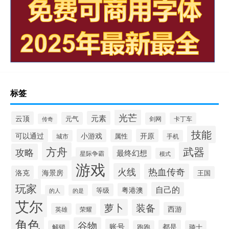
标签
光芒
元素
云顶
元气
剑网
卡丁车
传奇
技能
可以通过
小游戏
开原
属性
城市
手机
方舟
武器
攻略
最终幻想
星际争霸
模式
游戏
火线
热血传奇
洛克
海景房
王国
玩家
自己的
粤港澳
等级
的是
的人
艾尔
萝卜
装备
西游
英雄
荣耀
角色
谷物
账号
都是
解锁
跑跑
骑士