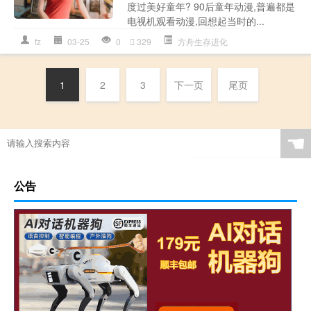
度过美好童年? 90后童年动漫,普遍都是
电视机观看动漫,回想起当时的...
fz
03-25
0
329
方舟生存进化
1
2
3
下一页
尾页
☚
公告