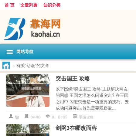
首 页
文章列表
知识分类
网站导航
>
有关“动漫”的文章
突击国王 攻略
以下围绕“突击国王 攻略”主题解决网友
的困惑 王国之泪怎么闪避突击? 在王国
之泪中,闪避突击是一项重要的技巧。要
成功闪避突击,首先需要观察敌...
tjg
04-30
0
135
手游攻略
剑网3在哪改面容