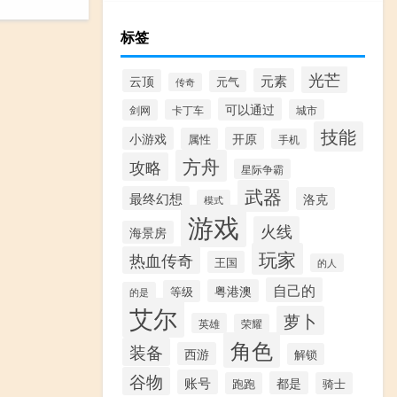
标签
光芒
元素
云顶
元气
传奇
可以通过
剑网
卡丁车
城市
技能
小游戏
开原
属性
手机
方舟
攻略
星际争霸
武器
最终幻想
洛克
模式
游戏
火线
海景房
玩家
热血传奇
王国
的人
自己的
粤港澳
等级
的是
艾尔
萝卜
英雄
荣耀
角色
装备
西游
解锁
谷物
账号
都是
跑跑
骑士