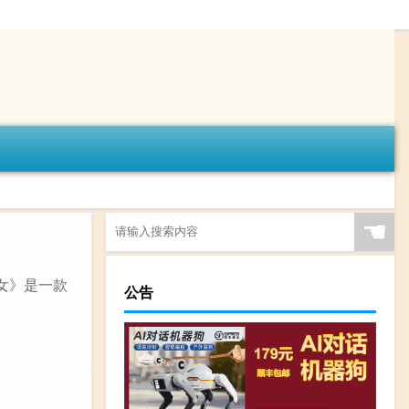
☚
女》是一款
公告