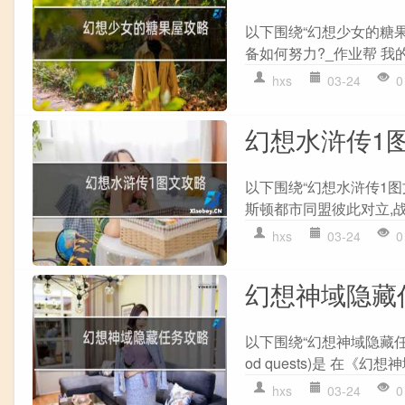
以下围绕“幻想少女的糖
备如何努力?_作业帮 我的
hxs
03-24
0
幻想水浒传1
以下围绕“幻想水浒传1图
斯顿都市同盟彼此对立,战
hxs
03-24
0
幻想神域隐藏
以下围绕“幻想神域隐藏任务
od quests)是 在《幻想神域》
hxs
03-24
0