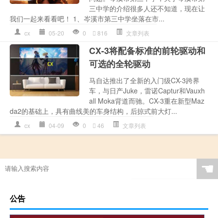
三中学的介绍很多人还不知道，现在让
我们一起来看看吧！ 1、岑溪市第三中学坐落在市...
cx
05-20
0
816
文章列表
CX-3将配备标准的前轮驱动和
可选的全轮驱动
马自达推出了全新的入门级CX-3跨界
车，与日产Juke，雷诺Captur和Vauxh
all Moka背道而驰。CX-3重在新型Maz
da2的基础上，具有曲线美的车身结构，后掠式前大灯...
cx
04-09
0
46
文章列表
☚
公告