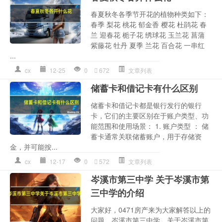
春夏秋冬各季节开花的植物种类如下：
春季 梨花 桃花 郁金香 樱花 杜鹃花 春
兰 迎春花 栀子花 绣球花 玉兰花 菖蒲
紫藤花 牡丹 夏季 兰花 百合花 一串红
...
cx
12-25
0
672
文章列表
储蓄卡和借记卡有什么区别
储蓄卡和借记卡都是银行发行的银行
卡，它们的主要区别在于账户类型、功
能范围和使用场景： 1. 账户类型 ： 储
蓄卡通常关联储蓄账户，用于存储资
金，并可能按...
cx
12-17
0
572
文章列表
岑溪市第三中学 关于岑溪市第
三中学的介绍
大家好，0471房产来为大家解答以上的
问题。岑溪市第三中学，关于岑溪市第