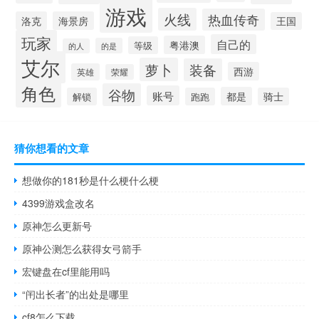
游戏
火线
热血传奇
洛克
海景房
王国
玩家
自己的
粤港澳
等级
的是
的人
艾尔
萝卜
装备
西游
英雄
荣耀
角色
谷物
账号
都是
解锁
跑跑
骑士
猜你想看的文章
想做你的181秒是什么梗什么梗
4399游戏盒改名
原神怎么更新号
原神公测怎么获得女弓箭手
宏键盘在cf里能用吗
“闬出长者”的出处是哪里
cf8怎么下载