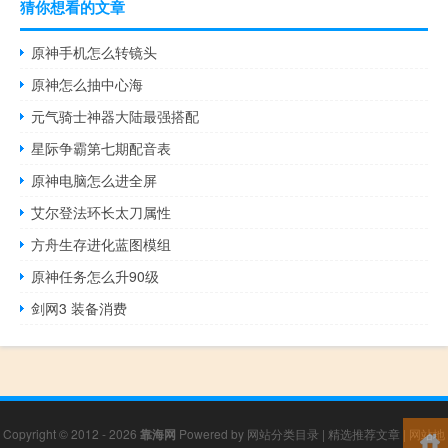
猜你想看的文章
原神手机怎么转镜头
原神怎么抽中心海
元气骑士神器大陆最强搭配
星际争霸第七期配音表
原神电脑怎么进全屏
艾尔登法环长太刀属性
方舟生存进化蓝图模组
原神任务怎么升90级
剑网3 装备消费
Copyright © 2012 - 2026
靠海网
Powered by
网站分类目录
|
精选推荐文章
|
网站地