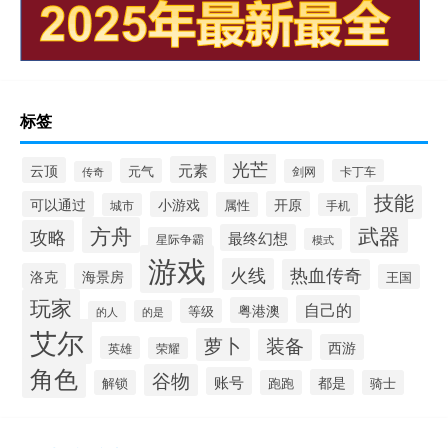
标签
光芒
元素
云顶
元气
剑网
卡丁车
传奇
技能
可以通过
小游戏
开原
属性
城市
手机
方舟
武器
攻略
最终幻想
星际争霸
模式
游戏
火线
热血传奇
洛克
海景房
王国
玩家
自己的
粤港澳
等级
的是
的人
艾尔
萝卜
装备
西游
英雄
荣耀
角色
谷物
账号
都是
解锁
跑跑
骑士