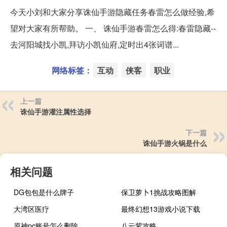
今天小刘和大家分享诛仙手游隐藏任务春雷怎么做经验,希
望对大家有所帮助。 一、 诛仙手游春雷怎么得:春雷隐藏--
去河阳城找小凯,拜访小凯仙府,定时出4张词谱...
网络标签：
互动
侠客
职业
上一篇
诛仙手游灌注属性选择
下一篇
诛仙手游火锅是什么
相关问题
DG包包是什么牌子
保卫萝卜1挑战攻略图解
大湾区医疗
最终幻想13游戏小说下载
原神pc账号怎么删除
八云紫攻略