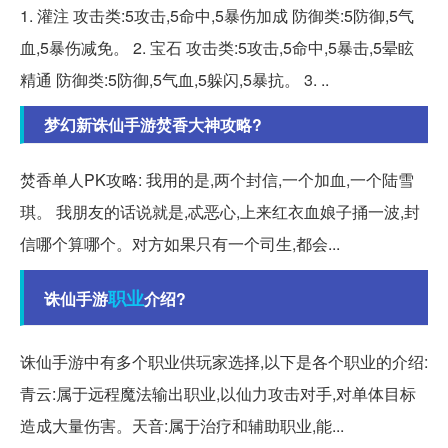
1. 灌注 攻击类:5攻击,5命中,5暴伤加成 防御类:5防御,5气
血,5暴伤减免。 2. 宝石 攻击类:5攻击,5命中,5暴击,5晕眩
精通 防御类:5防御,5气血,5躲闪,5暴抗。 3. ..
梦幻新诛仙手游焚香大神攻略?
焚香单人PK攻略: 我用的是,两个封信,一个加血,一个陆雪
琪。 我朋友的话说就是,忒恶心,上来红衣血娘子捅一波,封
信哪个算哪个。对方如果只有一个司生,都会...
职业
诛仙手游
介绍?
诛仙手游中有多个职业供玩家选择,以下是各个职业的介绍:
青云:属于远程魔法输出职业,以仙力攻击对手,对单体目标
造成大量伤害。天音:属于治疗和辅助职业,能...