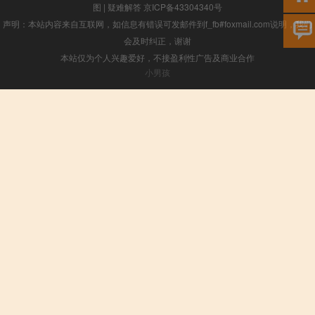
图
|
疑难解答
京ICP备43304340号
声明：本站内容来自互联网，如信息有错误可发邮件到f_fb#foxmail.com说明，我们
会及时纠正，谢谢
本站仅为个人兴趣爱好，不接盈利性广告及商业合作
小男孩