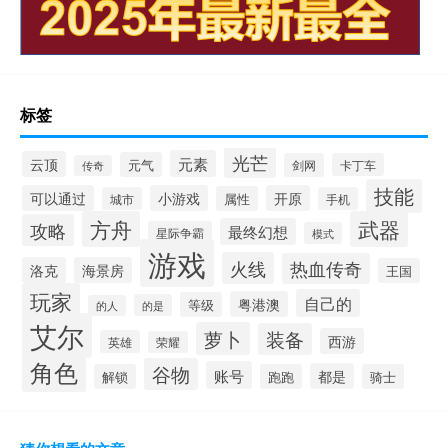
标签
光芒
元素
云顶
元气
剑网
卡丁车
传奇
技能
可以通过
小游戏
开原
属性
城市
手机
方舟
武器
攻略
最终幻想
星际争霸
模式
游戏
火线
热血传奇
洛克
海景房
王国
玩家
自己的
粤港澳
等级
的是
的人
艾尔
萝卜
装备
西游
英雄
荣耀
角色
谷物
账号
都是
解锁
跑跑
骑士