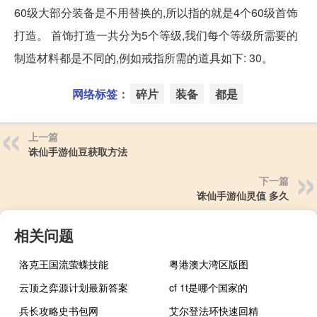
60级大部分装备是不用替换的,所以指的就是4个60级首饰
打造。 首饰打造一共分为5个等级,我们每个等级所需要的
制造材料都是不同的,例如戒指所需的道具如下: 30。
网络标签：
碎片
装备
都是
上一篇
诛仙手游仙豆获取方法
下一篇
诛仙手游仙灵值 多久
相关问题
洛克王国流萤蝶技能
粤港澳大湾区版图
云顶之弈源计划最新答案
cf 1t是哪个国家的
兵长攻略史书包网
艾尔登法环快速回精