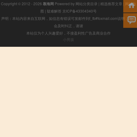
Copyright © 2012 - 2026
靠海网
Powered by
网站分类目录
|
精选推荐文章
|
网站地
图
|
疑难解答
京ICP备43304340号
声明：本站内容来自互联网，如信息有错误可发邮件到f_fb#foxmail.com说明，我们
会及时纠正，谢谢
本站仅为个人兴趣爱好，不接盈利性广告及商业合作
小男孩