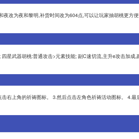
夜改为夜和黎明,补货时间改为604点,可以让玩家抽胡桃更方便
 四星武器胡桃:普通攻击>元素技能; 副C速切流,主升e攻击加成,
点击右上角的祈祷图标。 3.然后点击左角色祈祷活动图标。 4.最