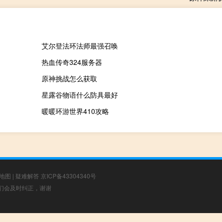
艾尔登法环法师最强召唤
热血传奇324服务器
原神挑战怎么获取
星露谷物语什么防具最好
暖暖环游世界410攻略
地图
|
疑难解答
京ICP备43304340号
，我们会及时纠正，谢谢