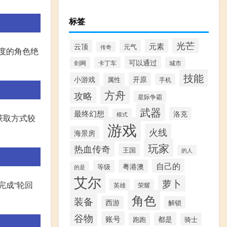
标签
光芒
元素
云顶
元气
传奇
度的角色绝
可以通过
剑网
卡丁车
城市
技能
小游戏
开原
属性
手机
方舟
攻略
星际争霸
武器
最终幻想
洛克
模式
获取方式较
游戏
火线
海景房
玩家
热血传奇
王国
的人
自己的
粤港澳
等级
的是
艾尔
萝卜
完成“轮回
英雄
荣耀
角色
装备
西游
解锁
谷物
账号
都是
跑跑
骑士