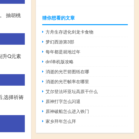
。 抽胡桃
猜你想看的文章
方舟生存进化剑龙卡食物
梦幻西游第3部
每年都是就地过年
副升Q元素
dnf单机版攻略
消逝的光芒箭图纸在哪
消逝的光芒帧率在哪里
艾尔登法环亚坛高原干什么
后,选择祈祷
原神打字怎么闪退
原神破船怎么进入铁门
家乡拜年怎么拜