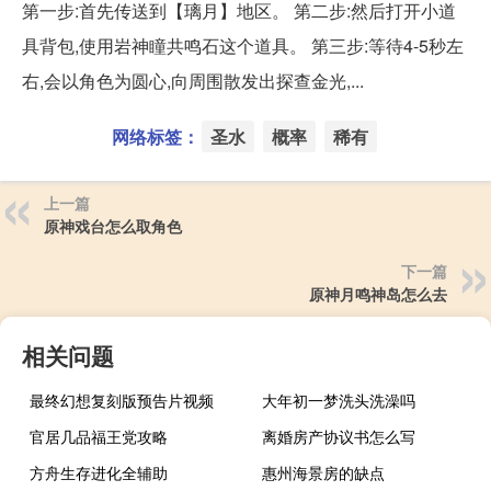
第一步:首先传送到【璃月】地区。 第二步:然后打开小道
具背包,使用岩神瞳共鸣石这个道具。 第三步:等待4-5秒左
右,会以角色为圆心,向周围散发出探查金光,...
网络标签：
圣水
概率
稀有
上一篇
原神戏台怎么取角色
下一篇
原神月鸣神岛怎么去
相关问题
最终幻想复刻版预告片视频
大年初一梦洗头洗澡吗
官居几品福王党攻略
离婚房产协议书怎么写
方舟生存进化全辅助
惠州海景房的缺点