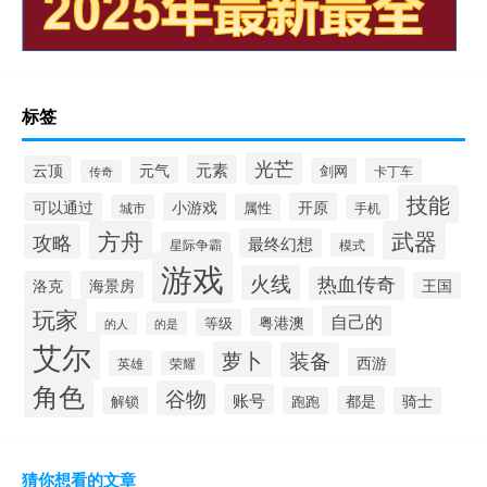
标签
光芒
元素
云顶
元气
剑网
卡丁车
传奇
技能
可以通过
小游戏
开原
属性
城市
手机
方舟
武器
攻略
最终幻想
星际争霸
模式
游戏
火线
热血传奇
洛克
海景房
王国
玩家
自己的
粤港澳
等级
的是
的人
艾尔
萝卜
装备
西游
英雄
荣耀
角色
谷物
账号
都是
解锁
跑跑
骑士
猜你想看的文章