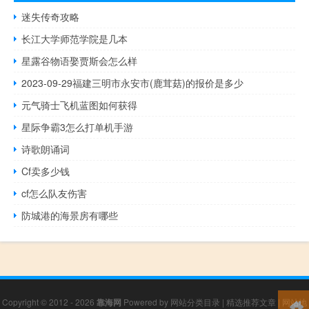
迷失传奇攻略
长江大学师范学院是几本
星露谷物语娶贾斯会怎么样
2023-09-29福建三明市永安市(鹿茸菇)的报价是多少
元气骑士飞机蓝图如何获得
星际争霸3怎么打单机手游
诗歌朗诵词
Cf卖多少钱
cf怎么队友伤害
防城港的海景房有哪些
Copyright © 2012 - 2026
靠海网
Powered by
网站分类目录
|
精选推荐文章
|
网站地