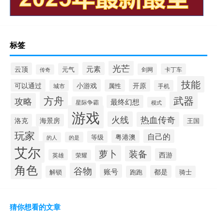
标签
光芒
元素
云顶
元气
剑网
卡丁车
传奇
技能
可以通过
小游戏
开原
属性
城市
手机
方舟
武器
攻略
最终幻想
星际争霸
模式
游戏
火线
热血传奇
洛克
海景房
王国
玩家
自己的
粤港澳
等级
的是
的人
艾尔
萝卜
装备
西游
英雄
荣耀
角色
谷物
账号
都是
解锁
跑跑
骑士
猜你想看的文章