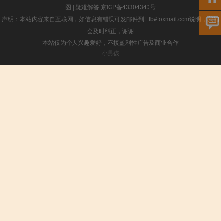
图
|
疑难解答
京ICP备43304340号
声明：本站内容来自互联网，如信息有错误可发邮件到f_fb#foxmail.com说明，我们
会及时纠正，谢谢
本站仅为个人兴趣爱好，不接盈利性广告及商业合作
小男孩