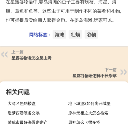
在星露谷物语中,姜岛海滩的虫子主要有螃蟹、海星、海
胆、章鱼和鱼等。这些虫子可用于制作不同的菜肴和礼物,
也可捕捉后卖给商人获得金币。在姜岛海滩,玩家可以。
网络标签：
海滩
牡蛎
谷物
上一篇
星露谷物语怎么见山姆
下一篇
星露谷物语怎样不长杂草
相关问题
大湾区热销楼盘
地下城堡2如何离开城堡
造梦西游装备交易
原神无相之火怎么检索
荣成市最好海景房房产
原神怎么卡很多怪