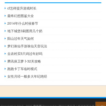
cf怎样提升游戏时长
最终幻想图鉴大全
2014年什么时候春节
地下城堡3刷图用几个奶
阳山过年天气如何
梦幻诛仙手游诛仙天音玩法
去农村买5只鸡过年好吗
腾讯保卫萝卜32关攻略
跑跑卡丁车临时模式
女性月经一般多大年纪绝经
Copyright © 2012 - 2026
Powered by
网站分类目录
|
精选推荐文章
|
网站地