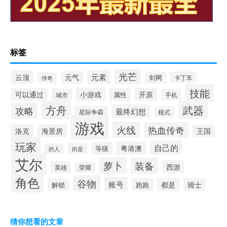
标签
光芒
元素
云顶
元气
剑网
卡丁车
传奇
技能
可以通过
小游戏
开原
属性
城市
手机
方舟
武器
攻略
最终幻想
星际争霸
模式
游戏
火线
热血传奇
洛克
海景房
王国
玩家
自己的
粤港澳
等级
的是
的人
艾尔
萝卜
装备
西游
英雄
荣耀
角色
谷物
账号
都是
解锁
跑跑
骑士
猜你想看的文章