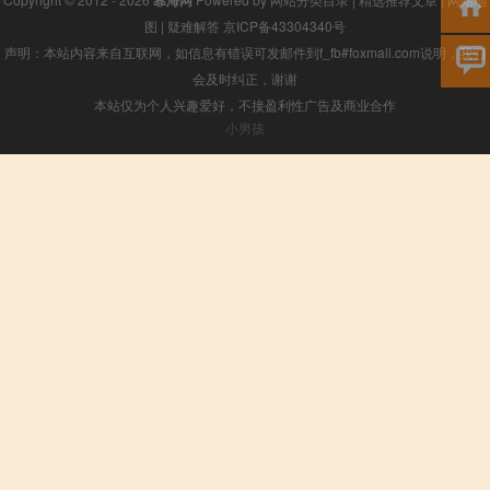
靠海网
图
|
疑难解答
京ICP备43304340号
声明：本站内容来自互联网，如信息有错误可发邮件到f_fb#foxmail.com说明，我们
会及时纠正，谢谢
本站仅为个人兴趣爱好，不接盈利性广告及商业合作
小男孩