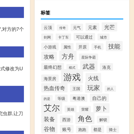
标签
光芒
元素
云顶
元气
传奇
7,对方的7个
可以通过
剑网
卡丁车
城市
技能
小游戏
开原
属性
手机
方舟
攻略
星际争霸
武器
最终幻想
洛克
模式
模式修改为U
游戏
火线
海景房
玩家
热血传奇
王国
的人
自己的
粤港澳
等级
的是
艾尔
萝卜
英雄
荣耀
究虫群,让刀
角色
装备
西游
解锁
谷物
账号
都是
跑跑
骑士