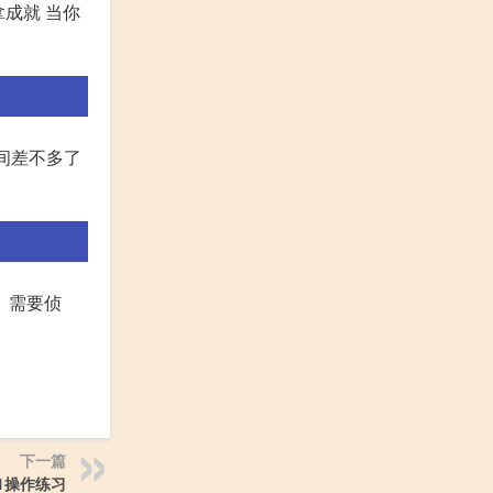
拿成就 当你
时间差不多了
 需要侦
下一篇
1操作练习