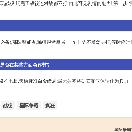
战役,玩完了战役连对战都不打,由此可见剧情的魅力! 第二步:
必备),部队警戒者,鸡猎跟激励者 二连击 先不着急去打,等时停
是否在某些方面会作弊?
极难电脑,天梯标准白金级,能最大效率将矿石和气体转化为兵力。
战役
星际争霸
疯狂
星际争霸