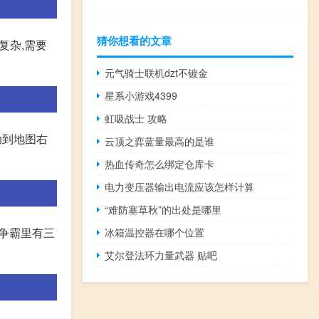
猜你想看的文章
复杂,需要
元气骑士联机dzt不镀金
星系小游戏4399
虹吸战士 攻略
动到地图右
云顶之弈蓝量最高的是谁
热血传奇怎么绑定仓库卡
电力变压器输出电流应该怎样计算
“难防塞草秋”的出处是哪里
际争霸里有三
冰箱温控器在哪个位置
艾尔登法环力量武器 贴吧