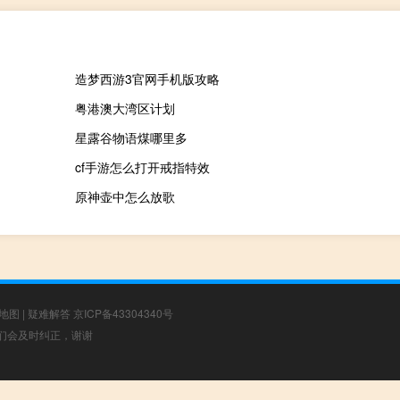
造梦西游3官网手机版攻略
粤港澳大湾区计划
星露谷物语煤哪里多
cf手游怎么打开戒指特效
原神壶中怎么放歌
地图
|
疑难解答
京ICP备43304340号
，我们会及时纠正，谢谢