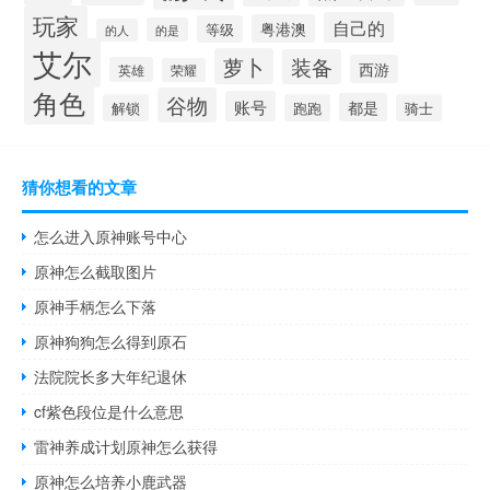
玩家
自己的
粤港澳
等级
的是
的人
艾尔
萝卜
装备
西游
英雄
荣耀
角色
谷物
账号
都是
解锁
跑跑
骑士
猜你想看的文章
怎么进入原神账号中心
原神怎么截取图片
原神手柄怎么下落
原神狗狗怎么得到原石
法院院长多大年纪退休
cf紫色段位是什么意思
雷神养成计划原神怎么获得
原神怎么培养小鹿武器