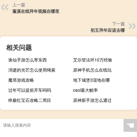
上一篇
蓬溪在线拜年视频在哪里
下一篇
初五拜年应该去哪
相关问题
诛仙手游怎么寄东西
艾尔登法环10万经验
消逝的光芒怎么使用绳索
原神手机怎么在线玩
魔塔游戏攻略
地下城堡3湿地在哪
过年可以提前开车吗吗
csol最大帧率
终极红宝石攻略二周目
原神新手游怎么通过
☚