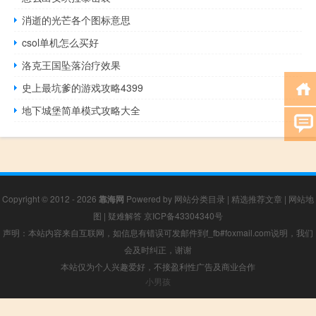
消逝的光芒各个图标意思
csol单机怎么买好
洛克王国坠落治疗效果
史上最坑爹的游戏攻略4399
地下城堡简单模式攻略大全
Copyright © 2012 - 2026
靠海网
Powered by
网站分类目录
|
精选推荐文章
|
网站地
图
|
疑难解答
京ICP备43304340号
声明：本站内容来自互联网，如信息有错误可发邮件到f_fb#foxmail.com说明，我们
会及时纠正，谢谢
本站仅为个人兴趣爱好，不接盈利性广告及商业合作
小男孩