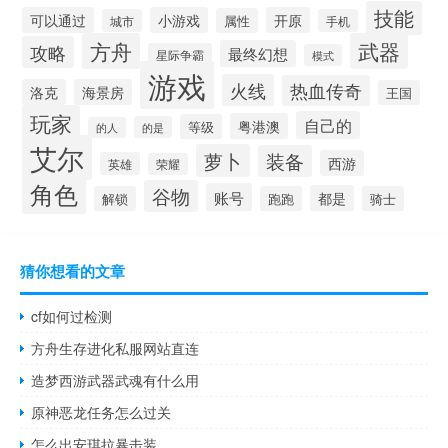
技能
可以通过
小游戏
开原
属性
城市
手机
方舟
武器
攻略
最终幻想
星际争霸
模式
游戏
火线
热血传奇
洛克
海景房
王国
玩家
自己的
粤港澳
等级
的是
的人
艾尔
萝卜
装备
西游
英雄
荣耀
角色
谷物
账号
都是
解锁
跑跑
骑士
猜你想看的文章
cf如何过检测
方舟生存进化私服网站直连
造梦西游武器武魂有什么用
原神恶龙任务怎么过关
怎么出安琪拉暴击装