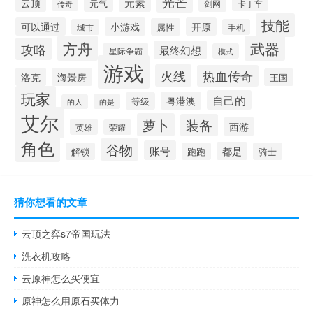
光芒
元素
云顶
元气
剑网
卡丁车
传奇
技能
可以通过
小游戏
开原
属性
城市
手机
方舟
武器
攻略
最终幻想
星际争霸
模式
游戏
火线
热血传奇
洛克
海景房
王国
玩家
自己的
粤港澳
等级
的是
的人
艾尔
萝卜
装备
西游
英雄
荣耀
角色
谷物
账号
都是
解锁
跑跑
骑士
猜你想看的文章
云顶之弈s7帝国玩法
洗衣机攻略
云原神怎么买便宜
原神怎么用原石买体力