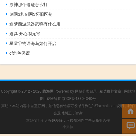
原神那个遗迹怎么打
剑网3和剑网3怀旧区别
造梦西游武器武魂有什么用
道具 开心闹元宵
星露谷物语海岛如何开启
cf角色保镖
Copyright © 2012 - 2026
靠海网
Powered by
网站分类目录
|
精选推荐文章
|
网站地
图
|
疑难解答
京ICP备43304340号
声明：本站内容来自互联网，如信息有错误可发邮件到f_fb#foxmail.com说明，我们
会及时纠正，谢谢
本站仅为个人兴趣爱好，不接盈利性广告及商业合作
小男孩