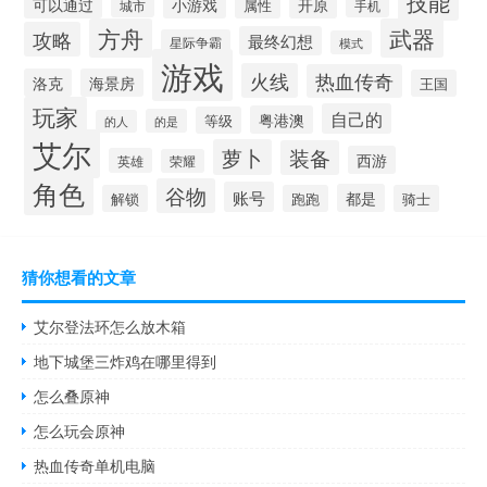
技能
可以通过
小游戏
开原
属性
城市
手机
方舟
武器
攻略
最终幻想
星际争霸
模式
游戏
火线
热血传奇
洛克
海景房
王国
玩家
自己的
粤港澳
等级
的是
的人
艾尔
萝卜
装备
西游
英雄
荣耀
角色
谷物
账号
都是
解锁
跑跑
骑士
猜你想看的文章
艾尔登法环怎么放木箱
地下城堡三炸鸡在哪里得到
怎么叠原神
怎么玩会原神
热血传奇单机电脑