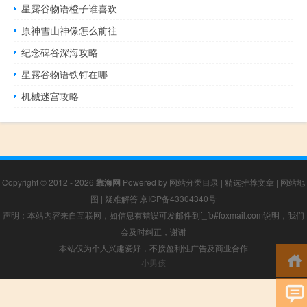
星露谷物语橙子谁喜欢
原神雪山神像怎么前往
纪念碑谷深海攻略
星露谷物语铁钉在哪
机械迷宫攻略
Copyright © 2012 - 2026
靠海网
Powered by
网站分类目录
|
精选推荐文章
|
网站地
图
|
疑难解答
京ICP备43304340号
声明：本站内容来自互联网，如信息有错误可发邮件到f_fb#foxmail.com说明，我们
会及时纠正，谢谢
本站仅为个人兴趣爱好，不接盈利性广告及商业合作
小男孩