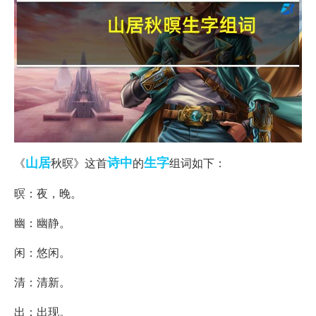
山居
诗中
生字
《
秋暝》这首
的
组词如下：
暝：夜，晚。
幽：幽静。
闲：悠闲。
清：清新。
出：出现。