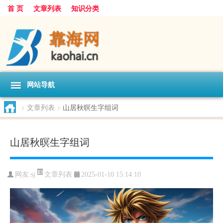
首 页
文章列表
知识分类
网站导航
>
文章列表
>
山居秋暝生字组词
山居秋暝生字组词
文章列表
网友:
sj
2025-01-10 15:14:10