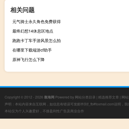
相关问题
元气骑士永久角色免费获得
最终幻想14休息区地点
跑跑卡丁车手游风景怎么拍
在哪里下载端游cf助手
原神飞行怎么下降
Copyright © 2012 - 2026
靠海网
Powered by
网站分类目录
|
精选推荐文章
|
网站
声明：本站内容来自互联网，如信息有错误可发邮件到f_fb#foxmail.com说明
本站仅为个人兴趣爱好，不接盈利性广告及商业合作