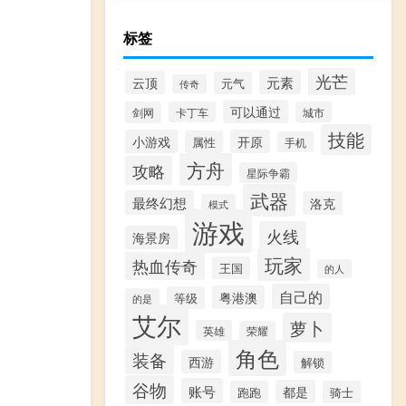
标签
光芒
元素
云顶
元气
传奇
可以通过
剑网
卡丁车
城市
技能
小游戏
开原
属性
手机
方舟
攻略
星际争霸
武器
最终幻想
洛克
模式
游戏
火线
海景房
玩家
热血传奇
王国
的人
自己的
粤港澳
等级
的是
艾尔
萝卜
英雄
荣耀
角色
装备
西游
解锁
谷物
账号
都是
跑跑
骑士