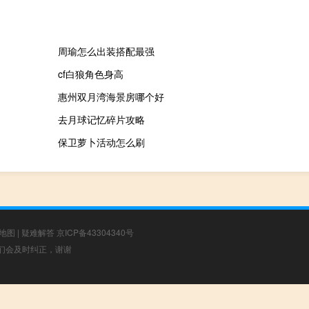
周瑜怎么出装搭配最强
cf白狼角色身高
惠州双月湾海景房哪个好
去月球记忆碎片攻略
保卫萝卜活动怎么刷
地图
|
疑难解答
京ICP备43304340号
，我们会及时纠正，谢谢