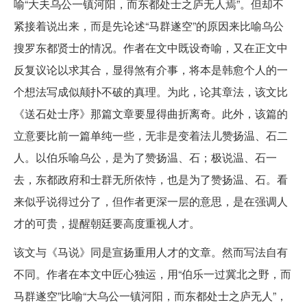
喻“大夫乌公一镇河阳，而东都处士之庐无人焉”。但却不
紧接着说出来，而是先论述“马群遂空”的原因来比喻乌公
搜罗东都贤士的情况。作者在文中既设奇喻，又在正文中
反复议论以求其合，显得煞有介事，将本是韩愈个人的一
个想法写成似颠扑不破的真理。为此，论其章法，该文比
《送石处士序》那篇文章要显得曲折离奇。此外，该篇的
立意要比前一篇单纯一些，无非是变着法儿赞扬温、石二
人。以伯乐喻乌公，是为了赞扬温、石；极说温、石一
去，东都政府和士群无所依恃，也是为了赞扬温、石。看
来似乎说得过分了，但作者更深一层的意思，是在强调人
才的可贵，提醒朝廷要高度重视人才。
该文与《马说》同是宣扬重用人才的文章。然而写法自有
不同。作者在本文中匠心独运，用“伯乐一过冀北之野，而
马群遂空”比喻“大乌公一镇河阳，而东都处士之庐无人”，