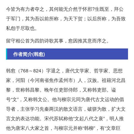
今皆为有力者夺之，其何能无介然于怀邪?生既至，拜公
于军门，其为吾以前所称，为天下贺；以后所称，为吾致
私怨于尽取也。
留守相公首为四韵诗歌其事，愈因推其意而序之。
作者简介(韩愈)
韩愈（768～824）字退之，唐代文学家、哲学家、思想
家，河阳（今河南省焦作孟州市）人，汉族。祖籍河北昌
黎，世称韩昌黎。晚年任吏部侍郎，又称韩吏部。谥
号“文”，又称韩文公。他与柳宗元同为唐代古文运动的倡
导者，主张学习先秦两汉的散文语言，破骈为散，扩大文
言文的表达功能。宋代苏轼称他“文起八代之衰”，明人推
他为唐宋八大家之首，与柳宗元并称“韩柳”，有“文章巨