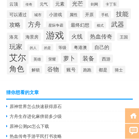
光芒
元素
云顶
元气
剑网
卡丁车
传奇
技能
可以通过
小游戏
开原
属性
城市
手机
方舟
武器
攻略
最终幻想
星际争霸
模式
游戏
火线
热血传奇
洛克
海景房
王国
玩家
自己的
粤港澳
等级
的是
的人
艾尔
萝卜
装备
西游
英雄
荣耀
角色
谷物
账号
都是
解锁
跑跑
骑士
猜你想看的文章
原神世界怎么快速获得原石
方舟生存进化麻痹箭多少级
原神公测pc怎么下载
热血传奇手游平民打书攻略