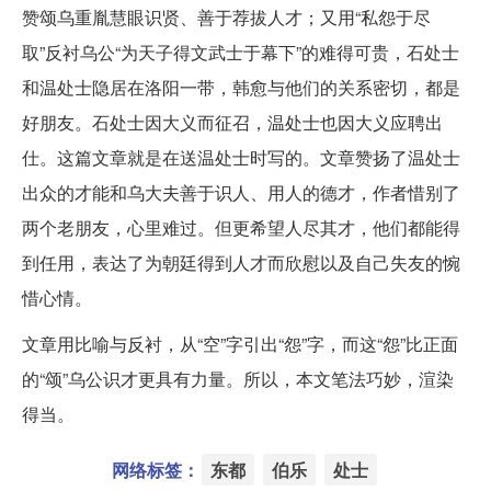
赞颂乌重胤慧眼识贤、善于荐拔人才；又用“私怨于尽
取”反衬乌公“为天子得文武士于幕下”的难得可贵，石处士
和温处士隐居在洛阳一带，韩愈与他们的关系密切，都是
好朋友。石处士因大义而征召，温处士也因大义应聘出
仕。这篇文章就是在送温处士时写的。文章赞扬了温处士
出众的才能和乌大夫善于识人、用人的德才，作者惜别了
两个老朋友，心里难过。但更希望人尽其才，他们都能得
到任用，表达了为朝廷得到人才而欣慰以及自己失友的惋
惜心情。
文章用比喻与反衬，从“空”字引出“怨”字，而这“怨”比正面
的“颂”乌公识才更具有力量。所以，本文笔法巧妙，渲染
得当。
网络标签：
东都
伯乐
处士