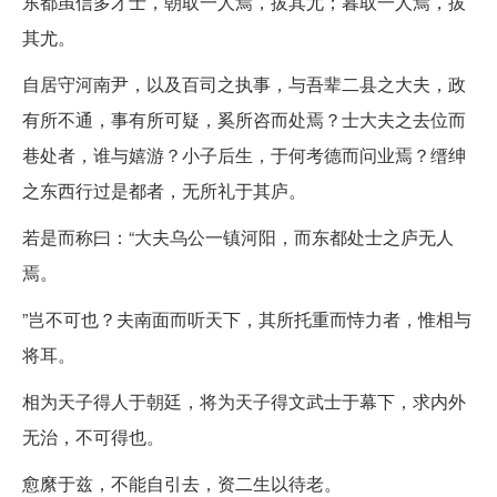
东都虽信多才士，朝取一人焉，拔其尤；暮取一人焉，拔
其尤。
自居守河南尹，以及百司之执事，与吾辈二县之大夫，政
有所不通，事有所可疑，奚所咨而处焉？士大夫之去位而
巷处者，谁与嬉游？小子后生，于何考德而问业焉？缙绅
之东西行过是都者，无所礼于其庐。
若是而称曰：“大夫乌公一镇河阳，而东都处士之庐无人
焉。
”岂不可也？夫南面而听天下，其所托重而恃力者，惟相与
将耳。
相为天子得人于朝廷，将为天子得文武士于幕下，求内外
无治，不可得也。
愈縻于兹，不能自引去，资二生以待老。