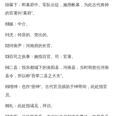
⑼幕下：即幕府中。军队出征，施用帐幕，为此古代将帅
的官署叫“幕府”。
⑽媒：中介。
⑾尤：特异的、突出的。
⑿河南尹：河南府的长官。
⒀百司之执事：婉指百官。司：官署。
⒁二县：指东都城下的洛阳县，河南县，当时韩愈任河南
县令，所以称“吾辈二县之大夫”。
⒂缙绅：也作“捂绅”。古代官员插笏于绅带间，此处指官
员。
⒃礼：此处指谒见，拜访。