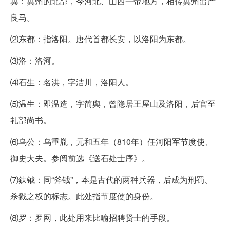
冀：冀州的北部，今河北、山西一带地方，相传冀州出产
良马。
⑵东都：指洛阳。唐代首都长安，以洛阳为东都。
⑶洛：洛河。
⑷石生：名洪，字洁川，洛阳人。
⑸温生：即温造，字简舆，曾隐居王屋山及洛阳，后官至
礼部尚书。
⑹乌公：乌重胤，元和五年（810年）任河阳军节度使、
御史大夫。参阅前选《送石处士序》。
⑺鈇钺：同“斧钺”，本是古代的两种兵器，后成为刑罚、
杀戮之权的标志。此处指节度使的身份。
⑻罗：罗网，此处用来比喻招聘贤士的手段。