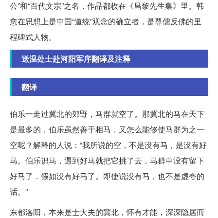
公”和“百代文宗”之名，作品都收在《昌黎先生集》里。韩
愈在思想上是中国“道统”观念的确立者，是尊儒反佛的里
程碑式人物。
送温处士赴河阳军序翻译及注释
翻译
伯乐一走过冀北的郊野，马群就空了。那冀北的马在天下
是最多的，伯乐虽然善于相马，又怎么能够使马群为之一
空呢？解释的人说：“我所说的空，不是没有马，是没有好
马。伯乐识马，遇到好马就把它挑了去，马群中没有留下
好马了．假如没有好马了。即使说没有马，也不是虚夸的
话。”
东都洛阳，本来是士大夫的冀北，怀有才能，深深隐居而