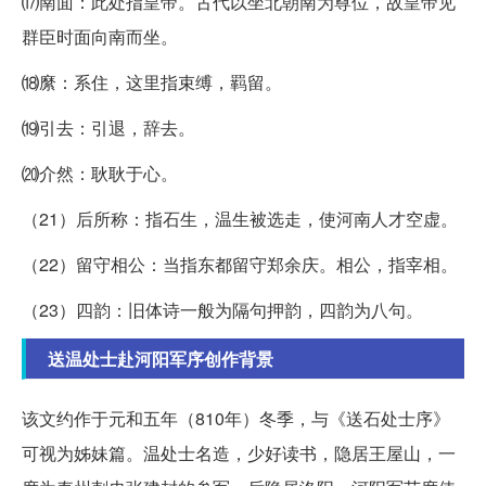
⒄南面：此处指皇帝。古代以坐北朝南为尊位，故皇帝见
群臣时面向南而坐。
⒅縻：系住，这里指束缚，羁留。
⒆引去：引退，辞去。
⒇介然：耿耿于心。
（21）后所称：指石生，温生被选走，使河南人才空虚。
（22）留守相公：当指东都留守郑余庆。相公，指宰相。
（23）四韵：旧体诗一般为隔句押韵，四韵为八句。
送温处士赴河阳军序创作背景
该文约作于元和五年（810年）冬季，与《送石处士序》
可视为姊妹篇。温处士名造，少好读书，隐居王屋山，一