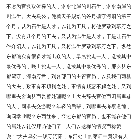
不愿为官换取俸禄的人，洛水北岸的叫石生，洛水南岸的
叫温生。大夫乌公，凭着天子赐给的斧月镇守河阳的第三
个月，认为石生是人才，以礼为工具，将他罗致到幕府之
下。没有几个月的工夫，又认为温生是人才，于是让石生
作介绍人，以礼为工具，又将温生罗致到幕府之下。纵然
东都确实有很多才能出众的人，早晨挑走一人，选拔其中
最优秀的，晚上挑走一人，选拔其中最优秀的，那么从东
都留守，河南府尹，到各部门的主管官员，以及我们两县
的大夫，政事有不顺利之处，事情有疑惑不解之处，又到
哪里去咨询从而妥善处理呢？士大夫辞去官位而闲居里巷
的人，同谁去交游呢？年轻的后辈，到哪里去考察道德，
询问学业呢？东西往来，经过东都的官员，也不能在他们
的居处以礼仪拜访他们了．人们以这样的情况而称赞
说：“大夫乌公一镇守河阳，东部处士的茅庐中竟没有人