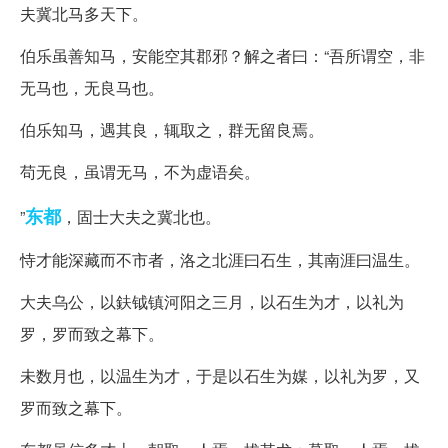
夫冀北马多天下。
伯乐虽善知马，安能空其郡邪？解之者曰：“吾所谓空，非
无马也，无良马也。
伯乐知马，遇其良，辄取之，群无留良焉。
苟无良，虽谓无马，不为虚语矣。
东都
”
，固士大夫之冀北也。
恃才能深藏而不市者，洛之北涯曰石生，其南涯曰温生。
大夫乌公，以鈇钺镇河阳之三月，以石生为才，以礼为
罗，罗而致之幕下。
未数月也，以温生为才，于是以石生为媒，以礼为罗，又
罗而致之幕下。