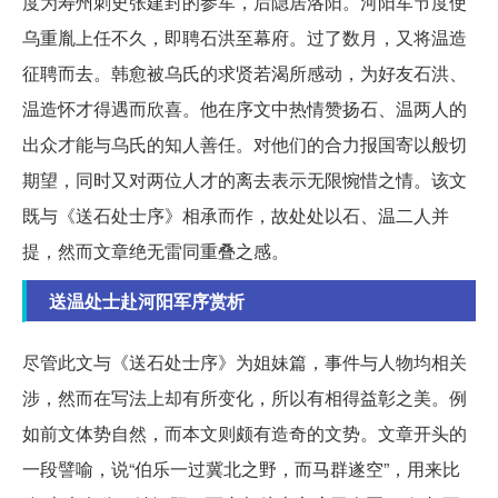
度为寿州刺史张建封的参军，后隐居洛阳。河阳军节度使
乌重胤上任不久，即聘石洪至幕府。过了数月，又将温造
征聘而去。韩愈被乌氏的求贤若渴所感动，为好友石洪、
温造怀才得遇而欣喜。他在序文中热情赞扬石、温两人的
出众才能与乌氏的知人善任。对他们的合力报国寄以般切
期望，同时又对两位人才的离去表示无限惋惜之情。该文
既与《送石处士序》相承而作，故处处以石、温二人并
提，然而文章绝无雷同重叠之感。
送温处士赴河阳军序赏析
尽管此文与《送石处士序》为姐妹篇，事件与人物均相关
涉，然而在写法上却有所变化，所以有相得益彰之美。例
如前文体势自然，而本文则颇有造奇的文势。文章开头的
一段譬喻，说“伯乐一过冀北之野，而马群遂空”，用来比