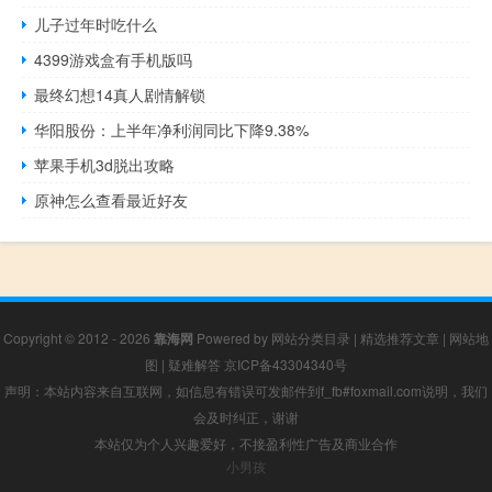
儿子过年时吃什么
4399游戏盒有手机版吗
最终幻想14真人剧情解锁
华阳股份：上半年净利润同比下降9.38%
苹果手机3d脱出攻略
原神怎么查看最近好友
Copyright © 2012 - 2026
靠海网
Powered by
网站分类目录
|
精选推荐文章
|
网站地
图
|
疑难解答
京ICP备43304340号
声明：本站内容来自互联网，如信息有错误可发邮件到f_fb#foxmail.com说明，我们
会及时纠正，谢谢
本站仅为个人兴趣爱好，不接盈利性广告及商业合作
小男孩