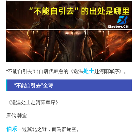
处士
“不能自引去”出自唐代韩愈的《送温
赴河阳军序》。
“不能自引去”全诗
《送温处士赴河阳军序》
唐代 韩愈
伯乐
一过冀北之野，而马群遂空。