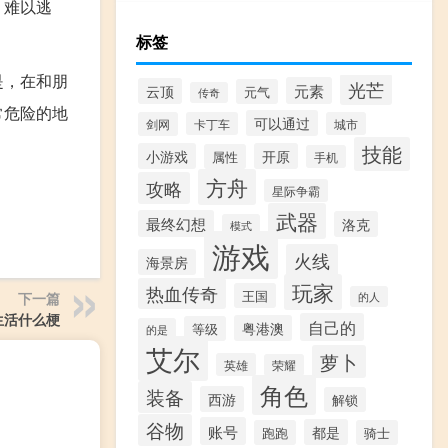
，难以逃
标签
是，在和朋
光芒
元素
云顶
元气
传奇
常危险的地
可以通过
剑网
卡丁车
城市
技能
小游戏
开原
属性
手机
方舟
攻略
星际争霸
武器
最终幻想
洛克
模式
游戏
火线
海景房
玩家
热血传奇
王国
下一篇
的人
生活什么梗
自己的
粤港澳
等级
的是
艾尔
萝卜
英雄
荣耀
角色
装备
西游
解锁
谷物
账号
都是
跑跑
骑士