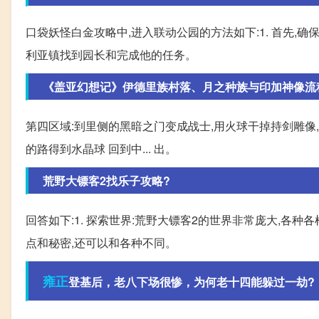
口袋妖怪白金攻略中,进入联动公园的方法如下:1. 首先
利亚镇找到园长和完成他的任务。
《盖亚幻想记》伊德里族村落、月之种族与印加神像流
第四区域:到里侧的黑暗之门变成战士,用火球干掉持剑雕像
的路得到水晶球 回到中... 出。
荒野大镖客2找乐子攻略?
回答如下:1. 探索世界:荒野大镖客2的世界非常庞大,各
点和秘密,还可以和各种不同。
雍正
登基后，老八下场很惨，为何老十四能躲过一劫?