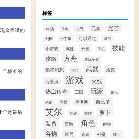
标签
光芒
元素
云顶
元气
传奇
换现金靠谱的
可以通过
剑网
卡丁车
城市
技能
小游戏
开原
属性
手机
方舟
攻略
星际争霸
武器
最终幻想
洛克
模式
一个标准的
游戏
火线
海景房
玩家
热血传奇
王国
的人
自己的
粤港澳
等级
的是
艾尔
萝卜
哪个是最后
英雄
荣耀
角色
装备
西游
解锁
谷物
账号
都是
跑跑
骑士