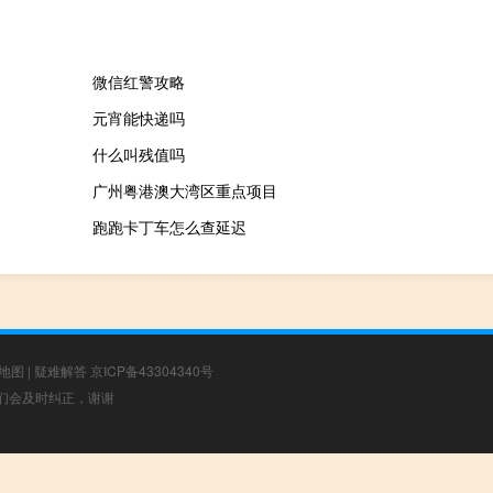
微信红警攻略
元宵能快递吗
什么叫残值吗
广州粤港澳大湾区重点项目
跑跑卡丁车怎么查延迟
地图
|
疑难解答
京ICP备43304340号
，我们会及时纠正，谢谢