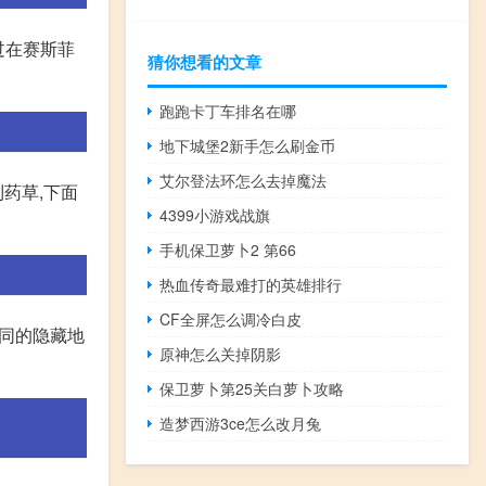
过在赛斯菲
猜你想看的文章
跑跑卡丁车排名在哪
地下城堡2新手怎么刷金币
艾尔登法环怎么去掉魔法
药草,下面
4399小游戏战旗
手机保卫萝卜2 第66
热血传奇最难打的英雄排行
CF全屏怎么调冷白皮
不同的隐藏地
原神怎么关掉阴影
保卫萝卜第25关白萝卜攻略
造梦西游3ce怎么改月兔