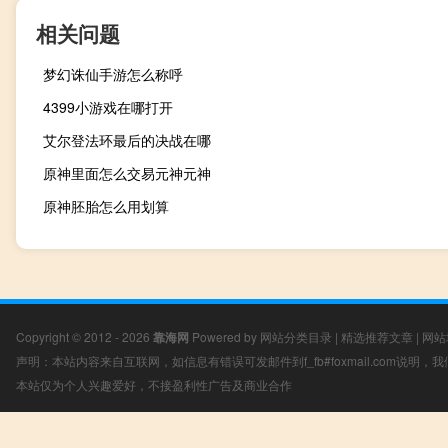
相关问题
梦幻诛仙手游怎么称呼
4399小游戏在哪打开
艾尔登法环最后的决战在哪
原神里面怎么交易元神元神
原神胚胎怎么用划算
Copyright © 2012 - 2026
靠海网
Powered by
网站分类目录
|
精选推荐文章
|
网站
声明：本站内容来自互联网，如信息有错误可发邮件到f_fb#foxmail.com说明
本站仅为个人兴趣爱好，不接盈利性广告及商业合作