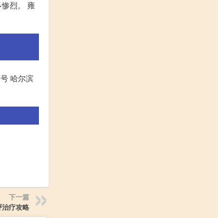
惨烈。 雍
号 哈尔滨
下一篇
砰治疗攻略