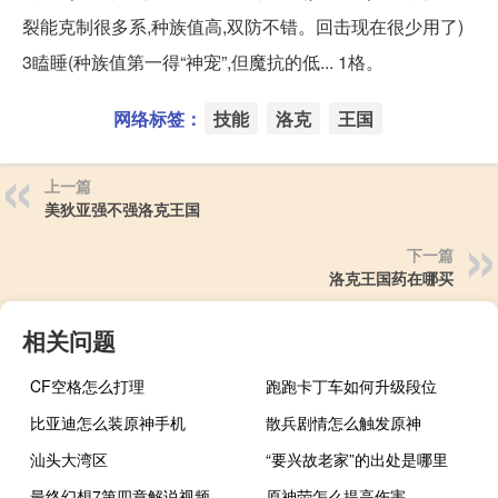
裂能克制很多系,种族值高,双防不错。回击现在很少用了)
3瞌睡(种族值第一得“神宠”,但魔抗的低... 1格。
网络标签：
技能
洛克
王国
上一篇
美狄亚强不强洛克王国
下一篇
洛克王国药在哪买
相关问题
CF空格怎么打理
跑跑卡丁车如何升级段位
比亚迪怎么装原神手机
散兵剧情怎么触发原神
汕头大湾区
“要兴故老家”的出处是哪里
最终幻想7第四章解说视频
原神荧怎么提高伤害