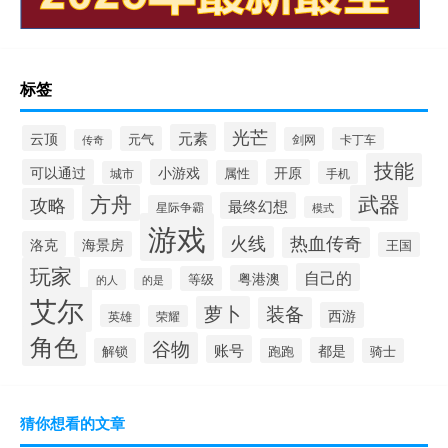
标签
光芒
元素
云顶
元气
剑网
卡丁车
传奇
技能
可以通过
小游戏
开原
属性
城市
手机
方舟
武器
攻略
最终幻想
星际争霸
模式
游戏
火线
热血传奇
洛克
海景房
王国
玩家
自己的
粤港澳
等级
的是
的人
艾尔
萝卜
装备
西游
英雄
荣耀
角色
谷物
账号
都是
解锁
跑跑
骑士
猜你想看的文章