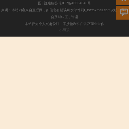
图
|
疑难解答
京ICP备43304340号
声明：本站内容来自互联网，如信息有错误可发邮件到f_fb#foxmail.com说明，我们
会及时纠正，谢谢
本站仅为个人兴趣爱好，不接盈利性广告及商业合作
小男孩