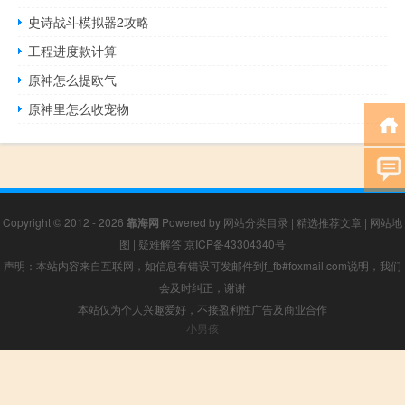
史诗战斗模拟器2攻略
工程进度款计算
原神怎么提欧气
原神里怎么收宠物
Copyright © 2012 - 2026
靠海网
Powered by
网站分类目录
|
精选推荐文章
|
网站地
图
|
疑难解答
京ICP备43304340号
声明：本站内容来自互联网，如信息有错误可发邮件到f_fb#foxmail.com说明，我们
会及时纠正，谢谢
本站仅为个人兴趣爱好，不接盈利性广告及商业合作
小男孩