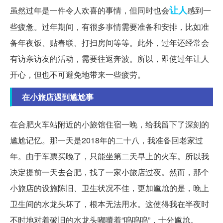
让人
虽然过年是一件令人欢喜的事情，但同时也会
感到一
些疲惫。过年期间，有很多事情需要准备和安排，比如准
备年夜饭、贴春联、打扫房间等等。此外，过年还经常会
有访亲访友的活动，需要往返奔波。所以，即使过年让人
开心，但也不可避免地带来一些疲劳。
在小旅店遇到尴尬事
在合肥火车站附近的小旅馆住宿一晚，给我留下了深刻的
尴尬记忆。那一天是2018年的二十八，我准备回老家过
年。由于车票买晚了，只能坐第二天早上的火车。所以我
决定提前一天去合肥，找了一家小旅店过夜。然而，那个
小旅店的设施陈旧、卫生状况不佳，更加尴尬的是，晚上
卫生间的水龙头坏了，根本无法用水。这使得我在半夜时
不时地对着破旧的水龙头嘟囔着“呜呜呜”，十分尴尬。