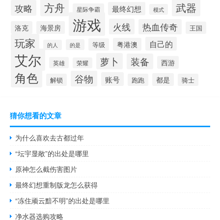
方舟
武器
攻略
最终幻想
星际争霸
模式
游戏
火线
热血传奇
洛克
海景房
王国
玩家
自己的
粤港澳
等级
的是
的人
艾尔
萝卜
装备
西游
英雄
荣耀
角色
谷物
账号
都是
解锁
跑跑
骑士
猜你想看的文章
为什么喜欢去古都过年
“坛宇显敞”的出处是哪里
原神怎么截伤害图片
最终幻想重制版龙怎么获得
“冻住顽云黯不明”的出处是哪里
净水器选购攻略