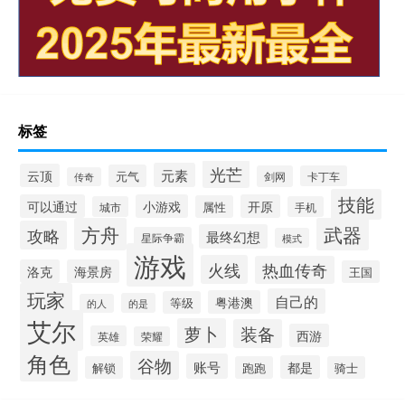
标签
光芒
元素
云顶
元气
剑网
卡丁车
传奇
技能
可以通过
小游戏
开原
属性
城市
手机
方舟
武器
攻略
最终幻想
星际争霸
模式
游戏
火线
热血传奇
洛克
海景房
王国
玩家
自己的
粤港澳
等级
的是
的人
艾尔
萝卜
装备
西游
英雄
荣耀
角色
谷物
账号
都是
解锁
跑跑
骑士