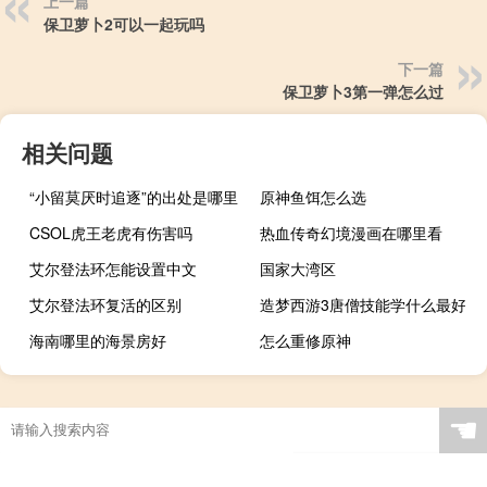
上一篇
保卫萝卜2可以一起玩吗
下一篇
保卫萝卜3第一弹怎么过
相关问题
“小留莫厌时追逐”的出处是哪里
原神鱼饵怎么选
CSOL虎王老虎有伤害吗
热血传奇幻境漫画在哪里看
艾尔登法环怎能设置中文
国家大湾区
艾尔登法环复活的区别
造梦西游3唐僧技能学什么最好
海南哪里的海景房好
怎么重修原神
☚