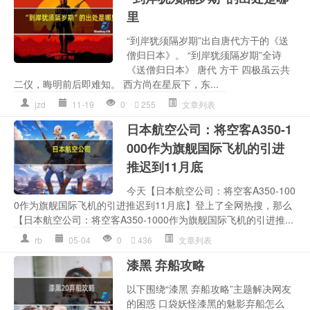
里
“到岸犹须隔岁期”出自唐代方干的《送
僧归日本》。 “到岸犹须隔岁期”全诗
《送僧归日本》 唐代 方干 四极虽云共
二仪，晦明前后即难知。 西方尚在星辰下，东...
jzd
11-19
0
255
文章列表
日本航空公司：将空客A350-1
000作为旗舰国际飞机的引进
推迟到11月底
今天【日本航空公司：将空客A350-100
0作为旗舰国际飞机的引进推迟到11月底】登上了全网热搜，那么
【日本航空公司：将空客A350-1000作为旗舰国际飞机的引进推...
rb
05-04
0
436
文章列表
漆黑 弃船攻略
以下围绕“漆黑 弃船攻略”主题解决网友
的困惑 口袋妖怪漆黑的魅影弃船怎么