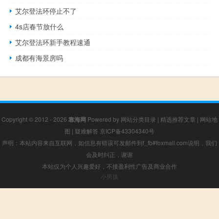
艾尔登法环停止不了
4s店春节放什么
艾尔登法环新手教程速通
成都有海景房吗
Copyright © 2012 - 2026
靠海网
Powered by
网站分类目录
|
精选推荐文章
|
网站地
图
|
疑难解答
京ICP备43304340号
声明：本站内容来自互联网，如信息有错误可发邮件到f_fb#foxmail.com说明，我们
会及时纠正，谢谢
本站仅为个人兴趣爱好，不接盈利性广告及商业合作
小男孩