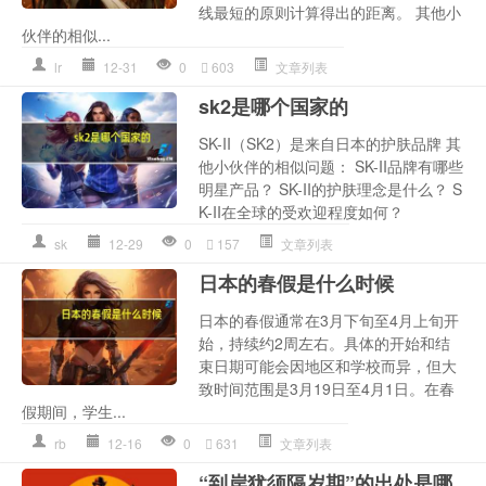
线最短的原则计算得出的距离。 其他小
伙伴的相似...
lr
12-31
0
603
文章列表
sk2是哪个国家的
SK-II（SK2）是来自日本的护肤品牌 其
他小伙伴的相似问题： SK-II品牌有哪些
明星产品？ SK-II的护肤理念是什么？ S
K-II在全球的受欢迎程度如何？
sk
12-29
0
157
文章列表
日本的春假是什么时候
日本的春假通常在3月下旬至4月上旬开
始，持续约2周左右。具体的开始和结
束日期可能会因地区和学校而异，但大
致时间范围是3月19日至4月1日。在春
假期间，学生...
rb
12-16
0
631
文章列表
“到岸犹须隔岁期”的出处是哪