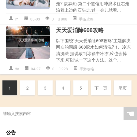
走? 废弃船:第二个道馆用冲浪术往右走,
沿着上边的石头走,过一会儿就看...
rh
05-03
0
808
手游攻略
天天爱消除608攻略
以下围绕“天天爱消除608攻略”主题解决
网友的困惑 608胶水如何清洗? 1、冷冻
清洗法 据说放到冰箱中冷冻,胶也会掉
下来,可以试一下这个方法。这个...
tta
04-27
0
228
手游攻略
1
2
3
4
5
下一页
尾页
☚
公告