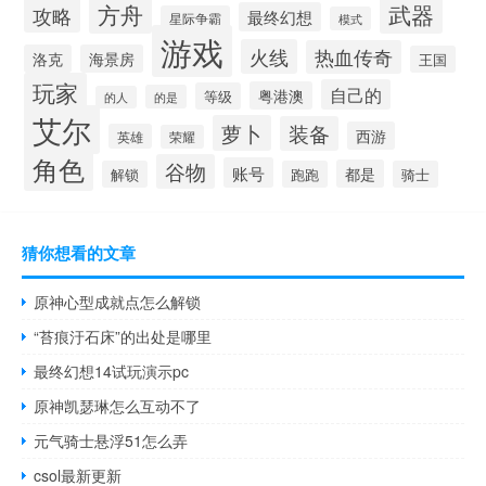
方舟
武器
攻略
最终幻想
星际争霸
模式
游戏
火线
热血传奇
洛克
海景房
王国
玩家
自己的
粤港澳
等级
的是
的人
艾尔
萝卜
装备
西游
英雄
荣耀
角色
谷物
账号
都是
解锁
跑跑
骑士
猜你想看的文章
原神心型成就点怎么解锁
“苔痕汙石床”的出处是哪里
最终幻想14试玩演示pc
原神凯瑟琳怎么互动不了
元气骑士悬浮51怎么弄
csol最新更新